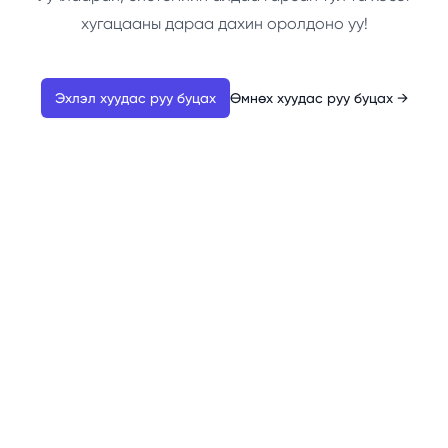
хугацааны дараа дахин оролдоно уу!
Эхлэл хуудас руу буцах
Өмнөх хуудас руу буцах
→