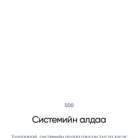
500
Системийн алдаа
Уучлаарай, системийн алдаа гарсан тул та хэсэг