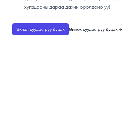
хугацааны дараа дахин оролдоно уу!
Эхлэл хуудас руу буцах
Өмнөх хуудас руу буцах
→