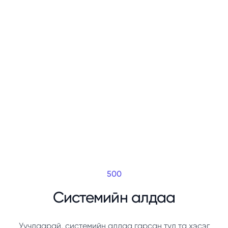
500
Системийн алдаа
Уучлаарай, системийн алдаа гарсан тул та хэсэг