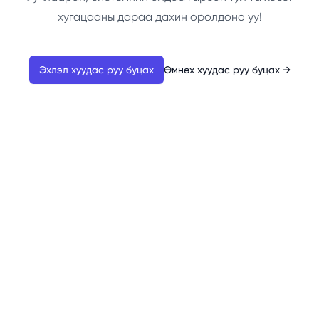
хугацааны дараа дахин оролдоно уу!
Эхлэл хуудас руу буцах
Өмнөх хуудас руу буцах
→