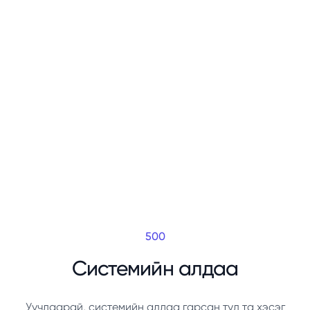
500
Системийн алдаа
Уучлаарай, системийн алдаа гарсан тул та хэсэг