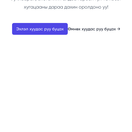
хугацааны дараа дахин оролдоно уу!
Эхлэл хуудас руу буцах
Өмнөх хуудас руу буцах
→