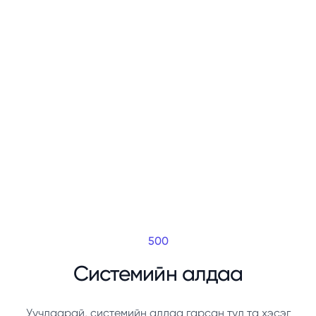
500
Системийн алдаа
Уучлаарай, системийн алдаа гарсан тул та хэсэг