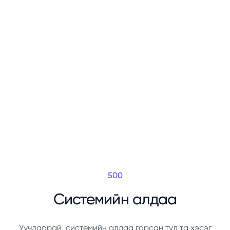
500
Системийн алдаа
Уучлаарай, системийн алдаа гарсан тул та хэсэг