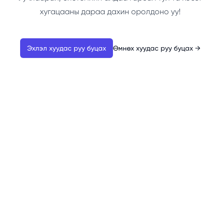
хугацааны дараа дахин оролдоно уу!
Эхлэл хуудас руу буцах
Өмнөх хуудас руу буцах
→