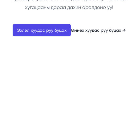
хугацааны дараа дахин оролдоно уу!
Эхлэл хуудас руу буцах
Өмнөх хуудас руу буцах
→