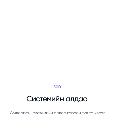
500
Системийн алдаа
Уучлаарай, системийн алдаа гарсан тул та хэсэг