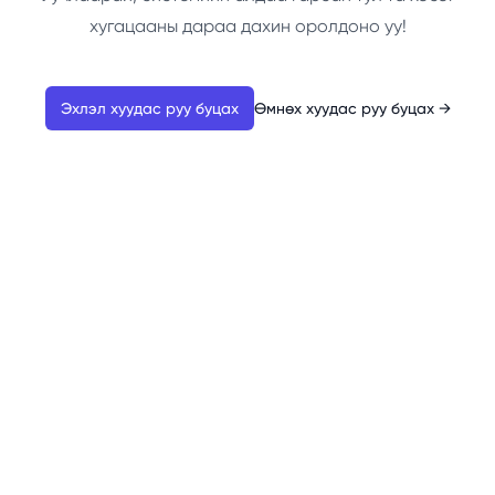
хугацааны дараа дахин оролдоно уу!
Эхлэл хуудас руу буцах
Өмнөх хуудас руу буцах
→