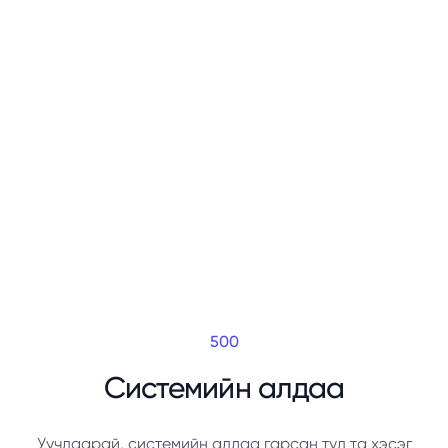
500
Системийн алдаа
Уучлаарай, системийн алдаа гарсан тул та хэсэг