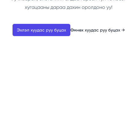
хугацааны дараа дахин оролдоно уу!
Эхлэл хуудас руу буцах
Өмнөх хуудас руу буцах
→