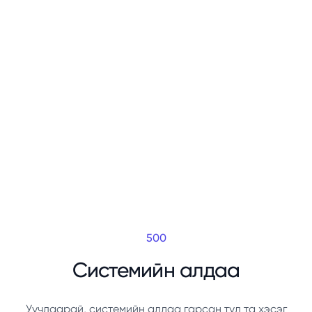
500
Системийн алдаа
Уучлаарай, системийн алдаа гарсан тул та хэсэг