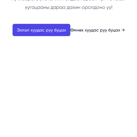
хугацааны дараа дахин оролдоно уу!
Эхлэл хуудас руу буцах
Өмнөх хуудас руу буцах
→