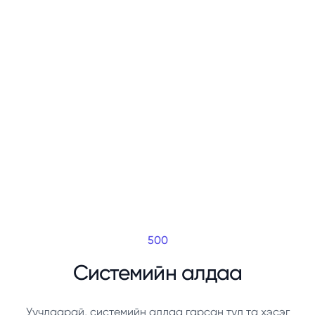
500
Системийн алдаа
Уучлаарай, системийн алдаа гарсан тул та хэсэг