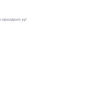
н оролдоно уу!