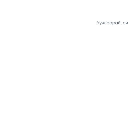
Уучлаарай, си