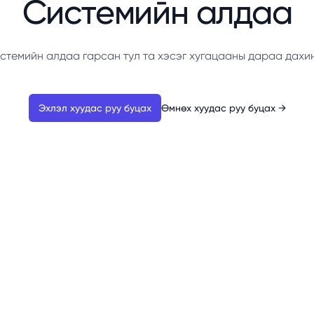
Системийн алдаа
стемийн алдаа гарсан тул та хэсэг хугацааны дараа дахи
Эхлэл хуудас руу буцах
Өмнөх хуудас руу буцах
→