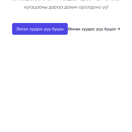
хугацааны дараа дахин оролдоно уу!
Эхлэл хуудас руу буцах
Өмнөх хуудас руу буцах
→