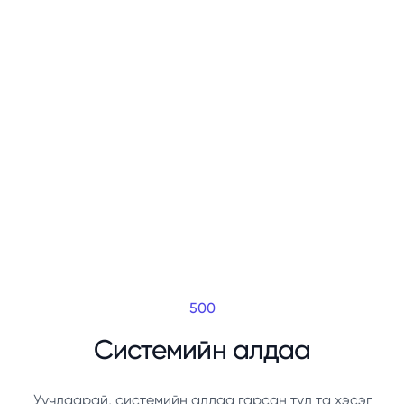
500
Системийн алдаа
Уучлаарай, системийн алдаа гарсан тул та хэсэг