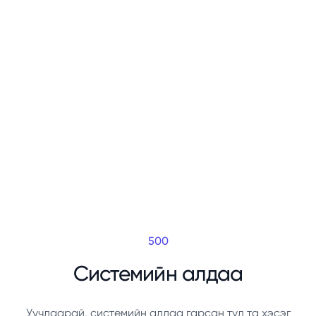
500
Системийн алдаа
Уучлаарай, системийн алдаа гарсан тул та хэсэг