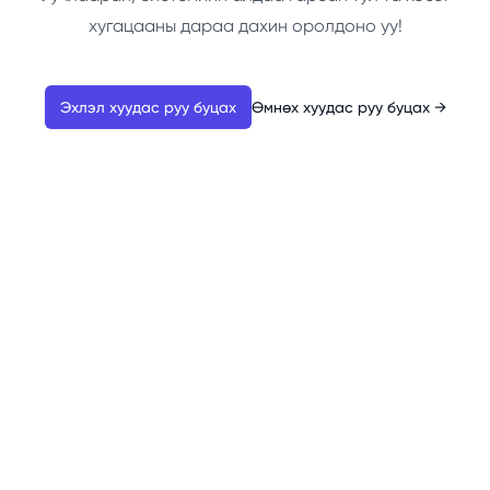
хугацааны дараа дахин оролдоно уу!
Эхлэл хуудас руу буцах
Өмнөх хуудас руу буцах
→