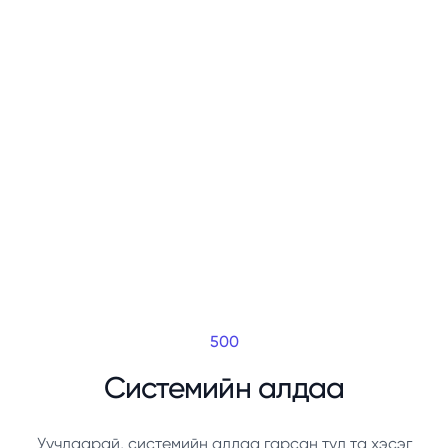
500
Системийн алдаа
Уучлаарай, системийн алдаа гарсан тул та хэсэг