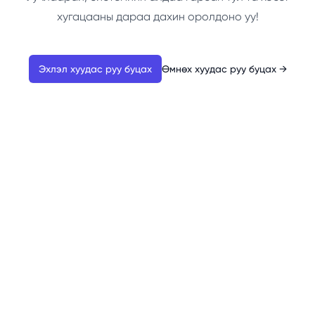
хугацааны дараа дахин оролдоно уу!
Эхлэл хуудас руу буцах
Өмнөх хуудас руу буцах
→