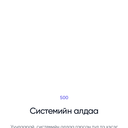
500
Системийн алдаа
Уучлаарай, системийн алдаа гарсан тул та хэсэг