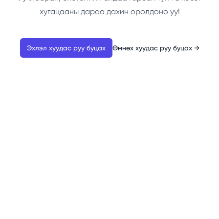
хугацааны дараа дахин оролдоно уу!
Эхлэл хуудас руу буцах
Өмнөх хуудас руу буцах
→