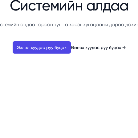
Системийн алдаа
стемийн алдаа гарсан тул та хэсэг хугацааны дараа дахи
Эхлэл хуудас руу буцах
Өмнөх хуудас руу буцах
→