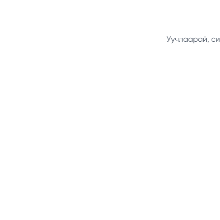
Уучлаарай, си