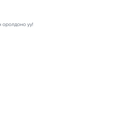
н оролдоно уу!