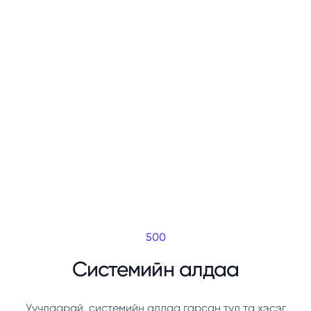
500
Системийн алдаа
Уучлаарай, системийн алдаа гарсан тул та хэсэг