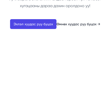
хугацааны дараа дахин оролдоно уу!
Эхлэл хуудас руу буцах
Өмнөх хуудас руу буцах
→