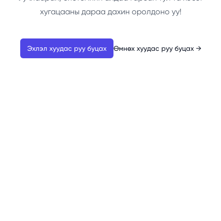
хугацааны дараа дахин оролдоно уу!
Эхлэл хуудас руу буцах
Өмнөх хуудас руу буцах
→