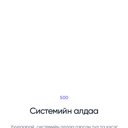
500
Системийн алдаа
Уучлаарай, системийн алдаа гарсан тул та хэсэг