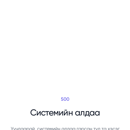
500
Системийн алдаа
Уучлаарай, системийн алдаа гарсан тул та хэсэг