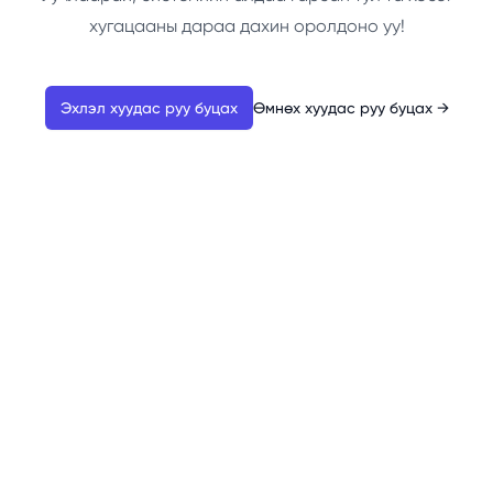
хугацааны дараа дахин оролдоно уу!
Эхлэл хуудас руу буцах
Өмнөх хуудас руу буцах
→