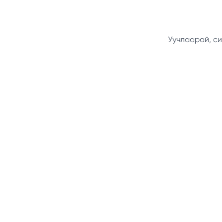
Уучлаарай, си