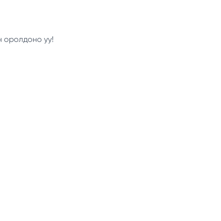
н оролдоно уу!