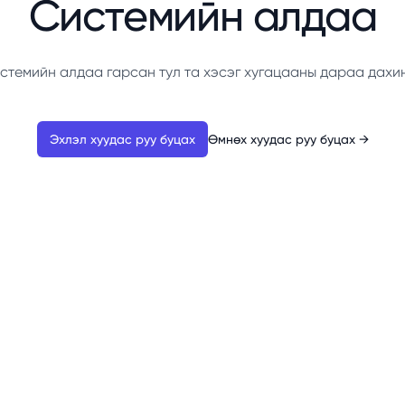
Системийн алдаа
стемийн алдаа гарсан тул та хэсэг хугацааны дараа дахи
Эхлэл хуудас руу буцах
Өмнөх хуудас руу буцах
→