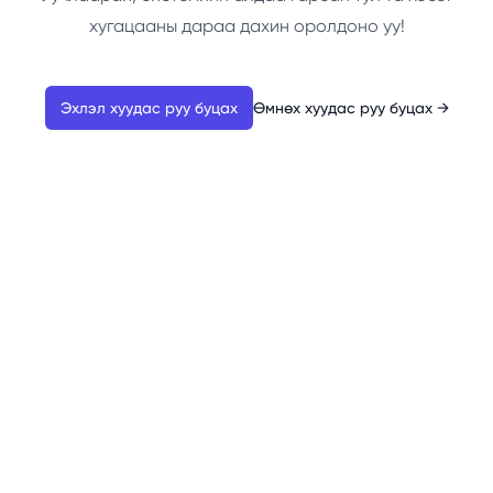
хугацааны дараа дахин оролдоно уу!
Эхлэл хуудас руу буцах
Өмнөх хуудас руу буцах
→