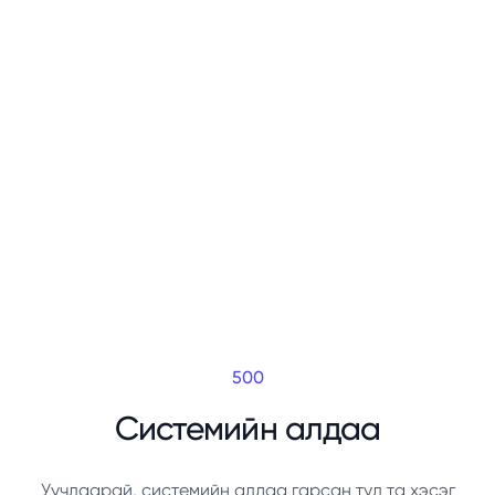
500
Системийн алдаа
Уучлаарай, системийн алдаа гарсан тул та хэсэг