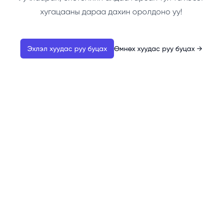
хугацааны дараа дахин оролдоно уу!
Эхлэл хуудас руу буцах
Өмнөх хуудас руу буцах
→