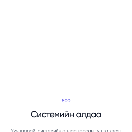
500
Системийн алдаа
Уучлаарай, системийн алдаа гарсан тул та хэсэг