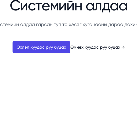
Системийн алдаа
стемийн алдаа гарсан тул та хэсэг хугацааны дараа дахи
Эхлэл хуудас руу буцах
Өмнөх хуудас руу буцах
→