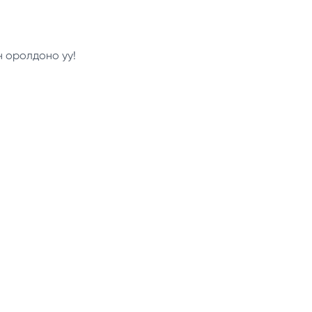
н оролдоно уу!