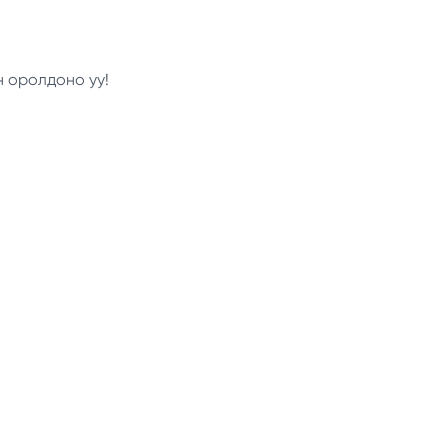
н оролдоно уу!