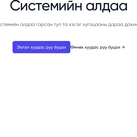
Системийн алдаа
стемийн алдаа гарсан тул та хэсэг хугацааны дараа дахи
Эхлэл хуудас руу буцах
Өмнөх хуудас руу буцах
→