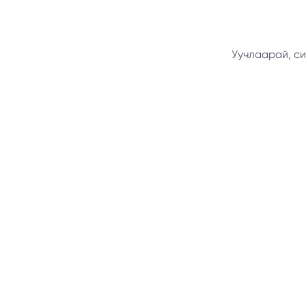
Уучлаарай, си