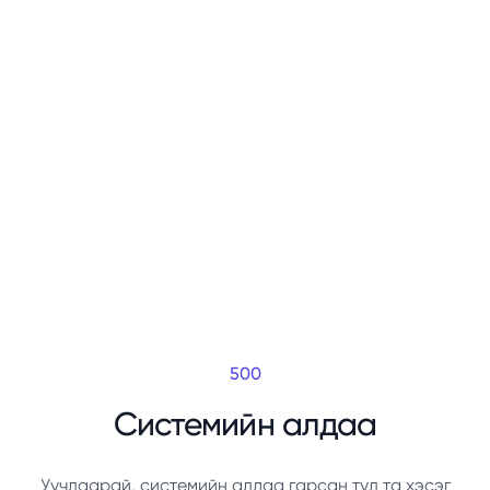
500
Системийн алдаа
Уучлаарай, системийн алдаа гарсан тул та хэсэг