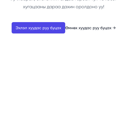
хугацааны дараа дахин оролдоно уу!
Эхлэл хуудас руу буцах
Өмнөх хуудас руу буцах
→