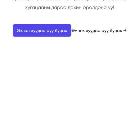
хугацааны дараа дахин оролдоно уу!
Эхлэл хуудас руу буцах
Өмнөх хуудас руу буцах
→