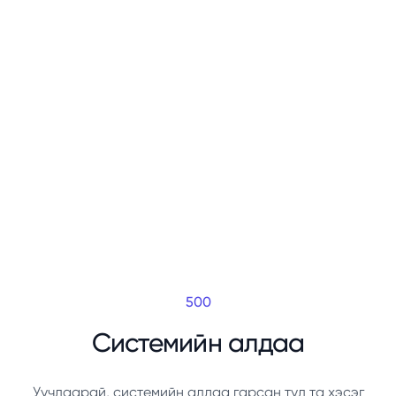
500
Системийн алдаа
Уучлаарай, системийн алдаа гарсан тул та хэсэг