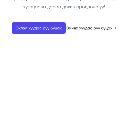
хугацааны дараа дахин оролдоно уу!
Эхлэл хуудас руу буцах
Өмнөх хуудас руу буцах
→