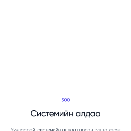
500
Системийн алдаа
Уучлаарай, системийн алдаа гарсан тул та хэсэг