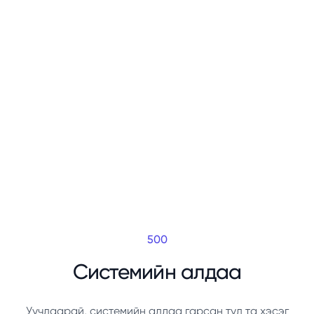
500
Системийн алдаа
Уучлаарай, системийн алдаа гарсан тул та хэсэг