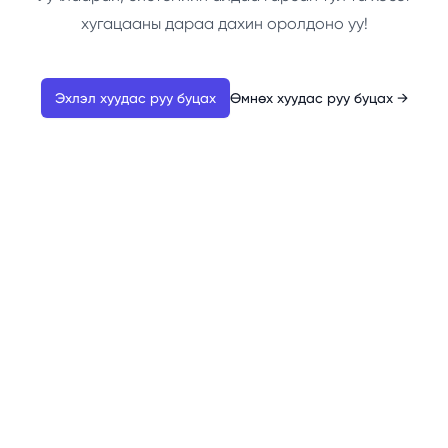
хугацааны дараа дахин оролдоно уу!
Эхлэл хуудас руу буцах
Өмнөх хуудас руу буцах
→