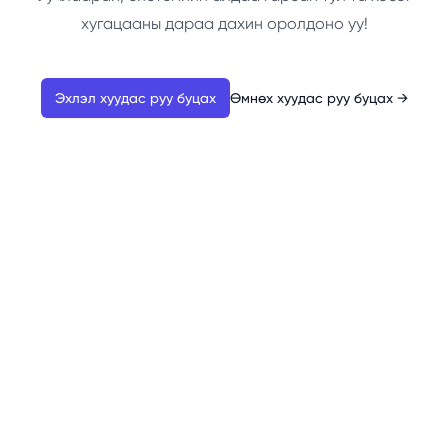
хугацааны дараа дахин оролдоно уу!
Эхлэл хуудас руу буцах
Өмнөх хуудас руу буцах
→