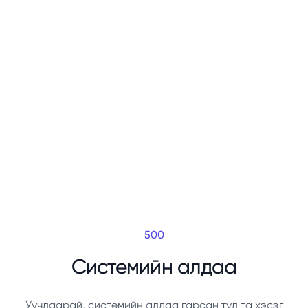
500
Системийн алдаа
Уучлаарай, системийн алдаа гарсан тул та хэсэг