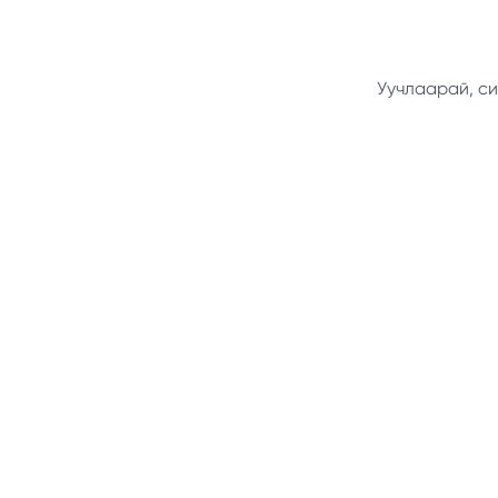
Уучлаарай, си