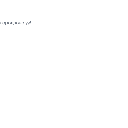
н оролдоно уу!