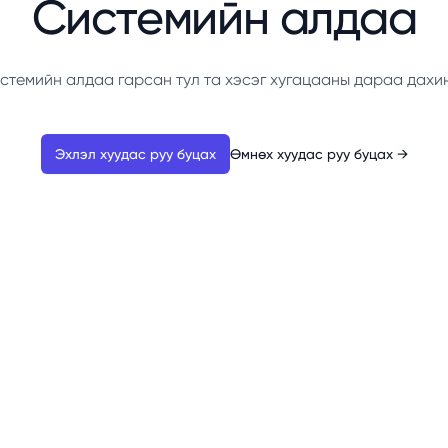
Системийн алдаа
стемийн алдаа гарсан тул та хэсэг хугацааны дараа дахи
Эхлэл хуудас руу буцах
Өмнөх хуудас руу буцах
→