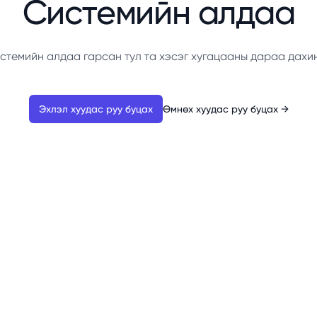
Системийн алдаа
стемийн алдаа гарсан тул та хэсэг хугацааны дараа дахи
Эхлэл хуудас руу буцах
Өмнөх хуудас руу буцах
→