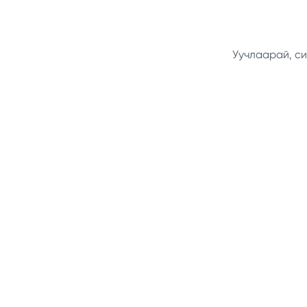
Уучлаарай, си