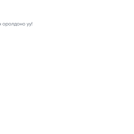
н оролдоно уу!