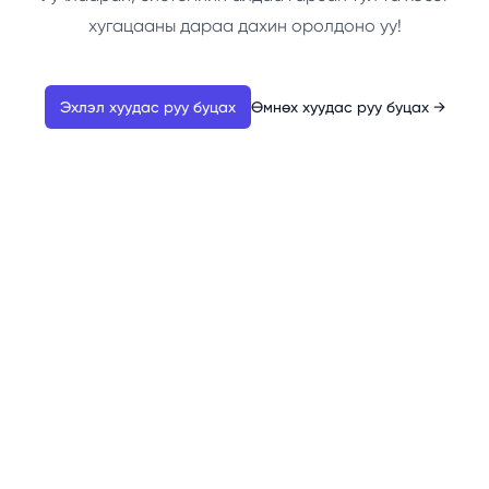
хугацааны дараа дахин оролдоно уу!
Эхлэл хуудас руу буцах
Өмнөх хуудас руу буцах
→