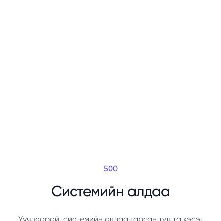
500
Системийн алдаа
Уучлаарай, системийн алдаа гарсан тул та хэсэг