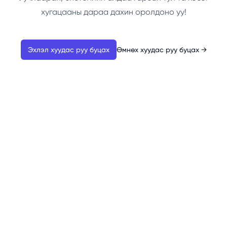
хугацааны дараа дахин оролдоно уу!
Эхлэл хуудас руу буцах
Өмнөх хуудас руу буцах
→