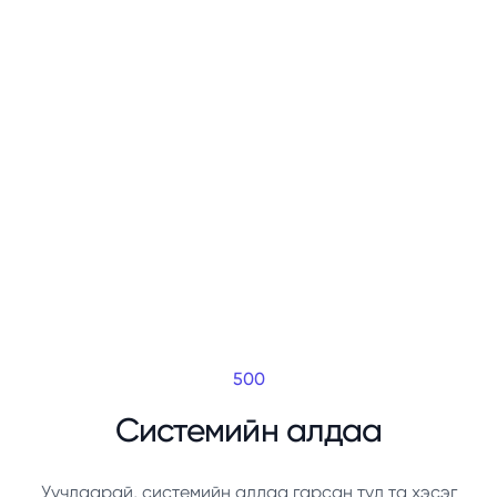
500
Системийн алдаа
Уучлаарай, системийн алдаа гарсан тул та хэсэг