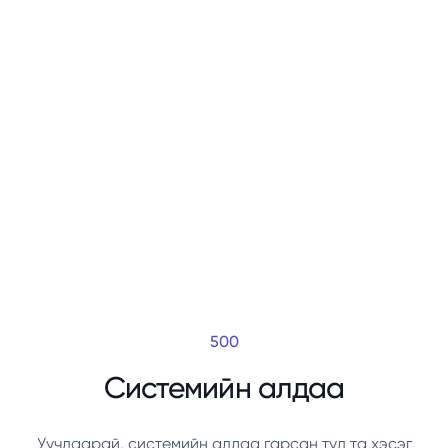
500
Системийн алдаа
Уучлаарай, системийн алдаа гарсан тул та хэсэг