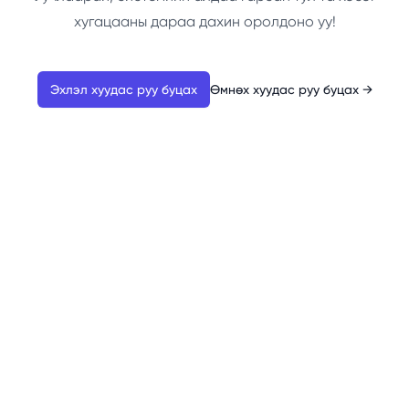
хугацааны дараа дахин оролдоно уу!
Эхлэл хуудас руу буцах
Өмнөх хуудас руу буцах
→