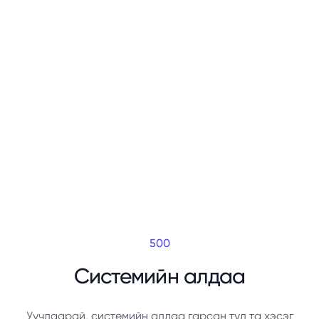
500
Системийн алдаа
Уучлаарай, системийн алдаа гарсан тул та хэсэг