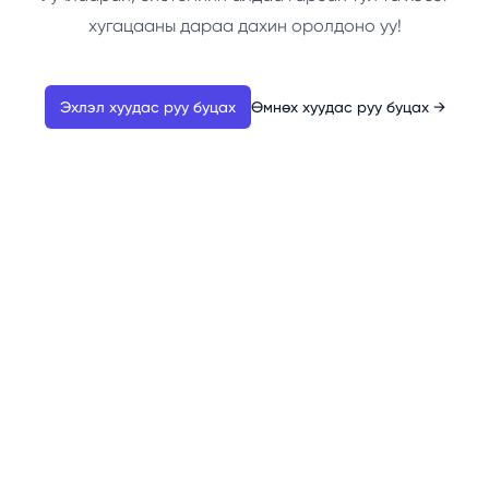
хугацааны дараа дахин оролдоно уу!
Эхлэл хуудас руу буцах
Өмнөх хуудас руу буцах
→