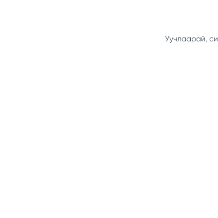
Уучлаарай, си