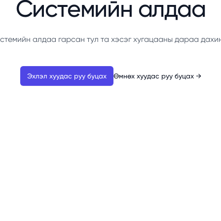
Системийн алдаа
стемийн алдаа гарсан тул та хэсэг хугацааны дараа дахи
Эхлэл хуудас руу буцах
Өмнөх хуудас руу буцах
→