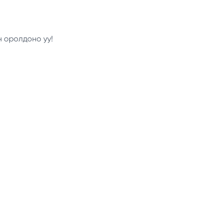
н оролдоно уу!