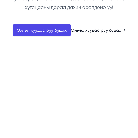
хугацааны дараа дахин оролдоно уу!
Эхлэл хуудас руу буцах
Өмнөх хуудас руу буцах
→