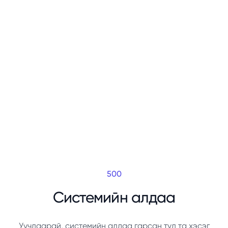
500
Системийн алдаа
Уучлаарай, системийн алдаа гарсан тул та хэсэг