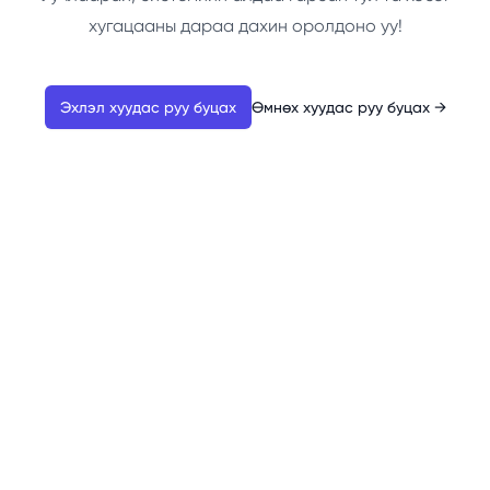
хугацааны дараа дахин оролдоно уу!
Эхлэл хуудас руу буцах
Өмнөх хуудас руу буцах
→