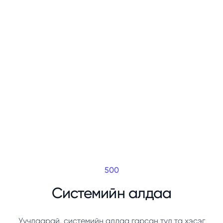
500
Системийн алдаа
Уучлаарай, системийн алдаа гарсан тул та хэсэг