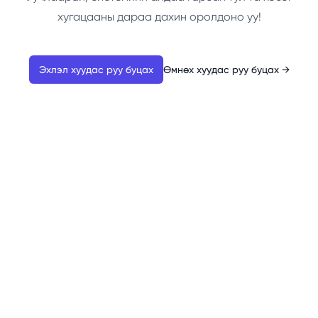
хугацааны дараа дахин оролдоно уу!
Эхлэл хуудас руу буцах
Өмнөх хуудас руу буцах
→