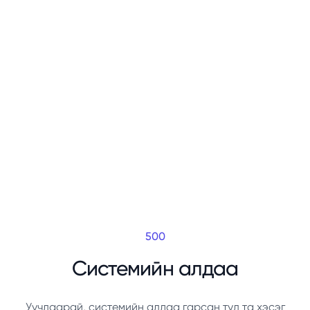
500
Системийн алдаа
Уучлаарай, системийн алдаа гарсан тул та хэсэг