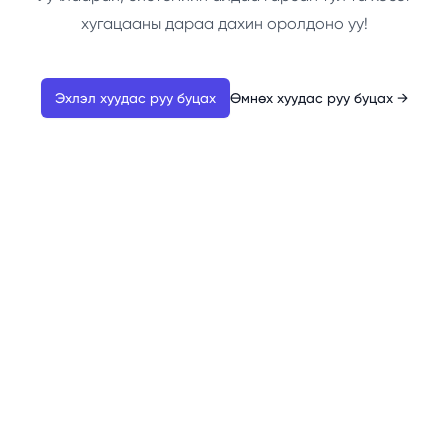
хугацааны дараа дахин оролдоно уу!
Эхлэл хуудас руу буцах
Өмнөх хуудас руу буцах
→