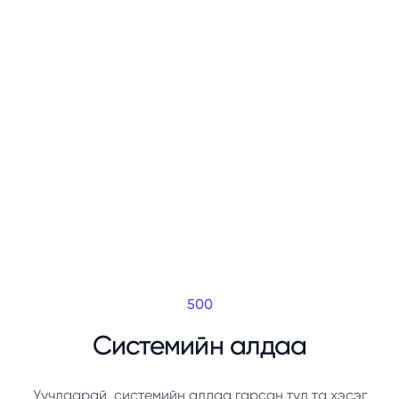
500
Системийн алдаа
Уучлаарай, системийн алдаа гарсан тул та хэсэг