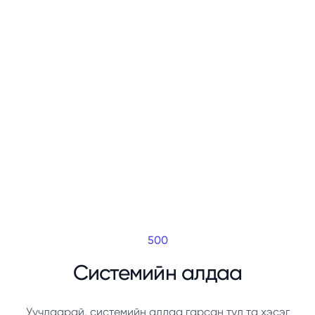
500
Системийн алдаа
Уучлаарай, системийн алдаа гарсан тул та хэсэг