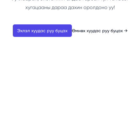
хугацааны дараа дахин оролдоно уу!
Эхлэл хуудас руу буцах
Өмнөх хуудас руу буцах
→