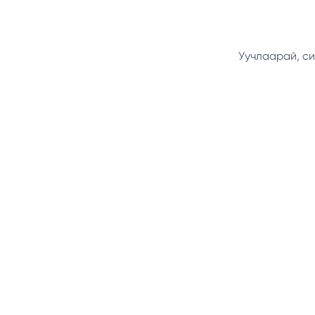
Уучлаарай, си