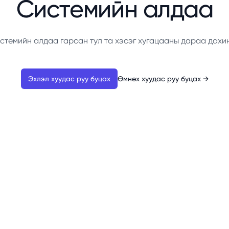
Системийн алдаа
стемийн алдаа гарсан тул та хэсэг хугацааны дараа дахи
Эхлэл хуудас руу буцах
Өмнөх хуудас руу буцах
→