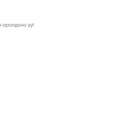
н оролдоно уу!