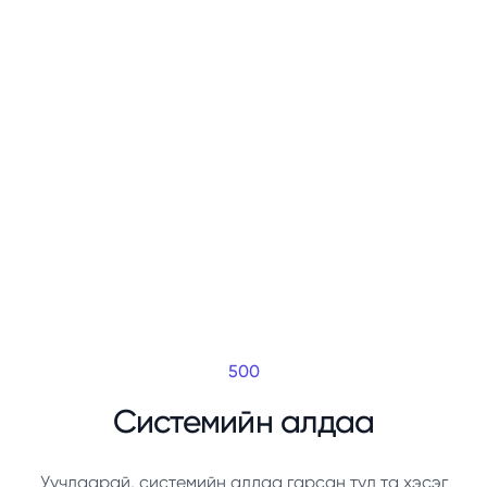
500
Системийн алдаа
Уучлаарай, системийн алдаа гарсан тул та хэсэг