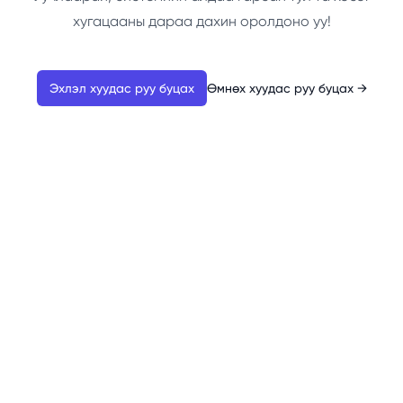
хугацааны дараа дахин оролдоно уу!
Эхлэл хуудас руу буцах
Өмнөх хуудас руу буцах
→