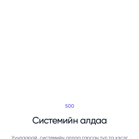
500
Системийн алдаа
Уучлаарай, системийн алдаа гарсан тул та хэсэг