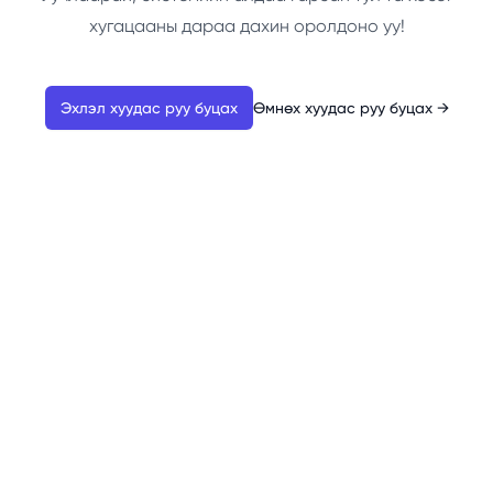
хугацааны дараа дахин оролдоно уу!
Эхлэл хуудас руу буцах
Өмнөх хуудас руу буцах
→