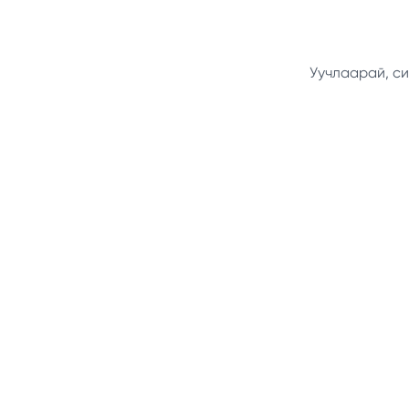
Уучлаарай, си