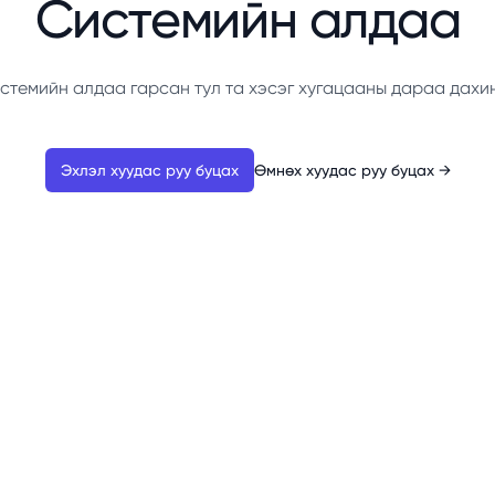
Системийн алдаа
стемийн алдаа гарсан тул та хэсэг хугацааны дараа дахи
Эхлэл хуудас руу буцах
Өмнөх хуудас руу буцах
→