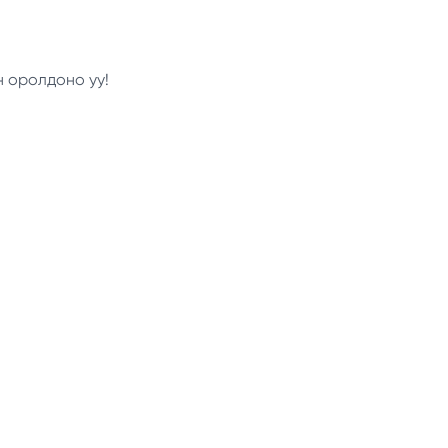
н оролдоно уу!