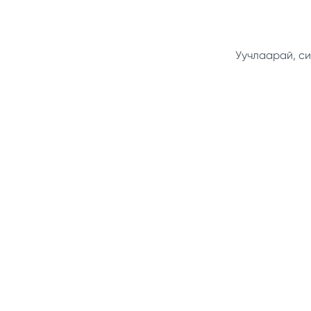
Уучлаарай, си