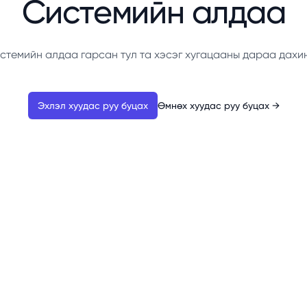
Системийн алдаа
стемийн алдаа гарсан тул та хэсэг хугацааны дараа дахи
Эхлэл хуудас руу буцах
Өмнөх хуудас руу буцах
→