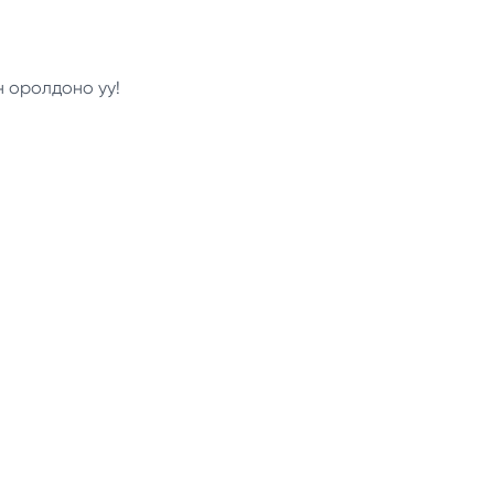
н оролдоно уу!