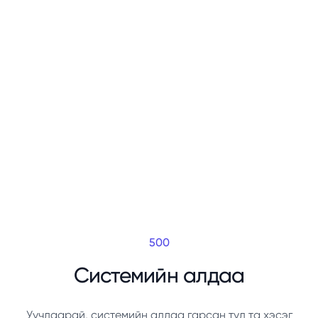
500
Системийн алдаа
Уучлаарай, системийн алдаа гарсан тул та хэсэг