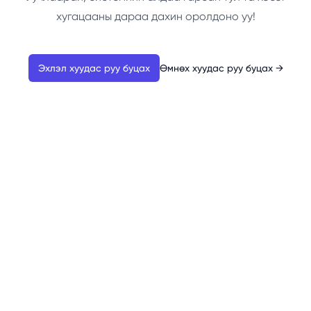
хугацааны дараа дахин оролдоно уу!
Эхлэл хуудас руу буцах
Өмнөх хуудас руу буцах
→