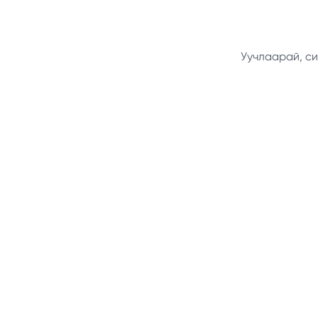
Уучлаарай, си