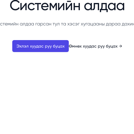
Системийн алдаа
стемийн алдаа гарсан тул та хэсэг хугацааны дараа дахи
Эхлэл хуудас руу буцах
Өмнөх хуудас руу буцах
→