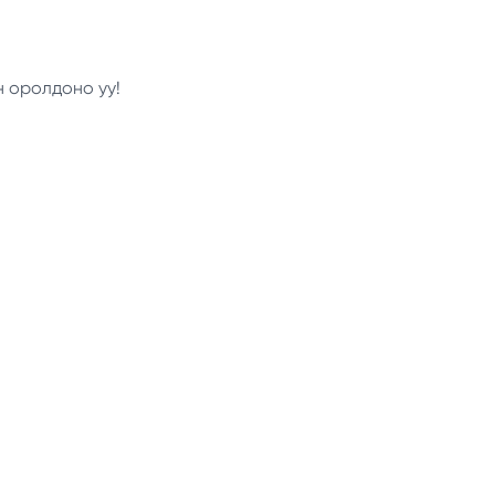
н оролдоно уу!