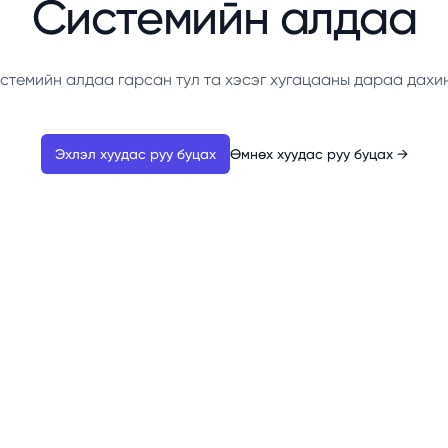
Системийн алдаа
стемийн алдаа гарсан тул та хэсэг хугацааны дараа дахи
Эхлэл хуудас руу буцах
Өмнөх хуудас руу буцах
→