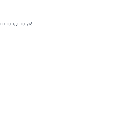
н оролдоно уу!