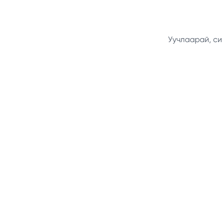
Уучлаарай, си