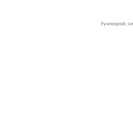
Уучлаарай, си