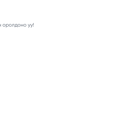
н оролдоно уу!