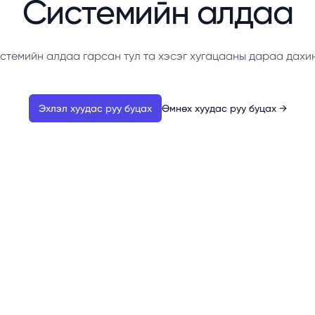
Системийн алдаа
стемийн алдаа гарсан тул та хэсэг хугацааны дараа дахи
Эхлэл хуудас руу буцах
Өмнөх хуудас руу буцах
→