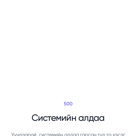
500
Системийн алдаа
Уучлаарай, системийн алдаа гарсан тул та хэсэг