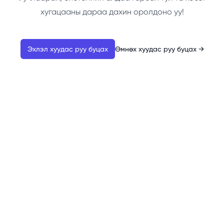
хугацааны дараа дахин оролдоно уу!
Эхлэл хуудас руу буцах
Өмнөх хуудас руу буцах
→